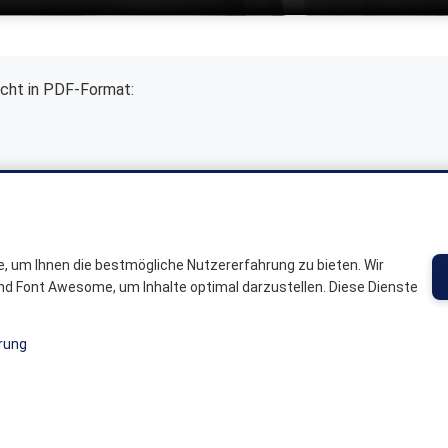
icht in PDF-Format:
ng
, um Ihnen die bestmögliche Nutzererfahrung zu bieten. Wir
nd Font Awesome, um Inhalte optimal darzustellen. Diese Dienste
ang und Aussprache, sondern auch viele besondere Wörter, die es 
rung
g
haben wir typische Begriffe, Redewendungen und Ausdrücke a
Stück lebendige Sprachkultur aus der Eifel.