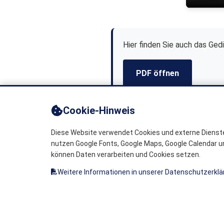
Hier finden Sie auch das Ged
PDF öffnen
Cookie-Hinweis
Wortschatzsammlu
Diese Website verwendet Cookies und externe Dienste
nutzen Google Fonts, Google Maps, Google Calendar u
Zum Dialekt gehören nicht nur Kl
können Daten verarbeiten und Cookies setzen.
Langenfeld (Vordereifel)
gibt.
Weitere Informationen in unserer Datenschutzerklä
In dieser
Wortschatzsammlun
zusammengestellt – ein kleines 